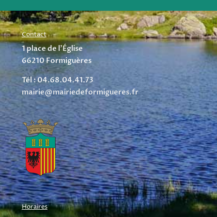
Contact
1 place de l’Église
66210 Formiguères
Tél : 04.68.04.41.73
mairie@mairiedeformigueres.fr
Horaires