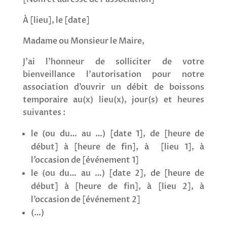
À [
lieu
], le [
date
]
Madame ou Monsieur le Maire,
J’ai l’honneur de solliciter de votre
bienveillance l’autorisation pour notre
association d’ouvrir un débit de boissons
temporaire au(x) lieu(x), jour(s) et heures
suivantes :
le (ou du… au …) [
date 1
], de [
heure de
début
] à [
heure de fin
], à [
lieu 1
], à
l’occasion de [
événement 1
]
le (ou du… au …) [
date 2
], de [
heure de
début
] à [
heure de fin
], à [
lieu 2
], à
l’occasion de [
événement 2
]
(…)